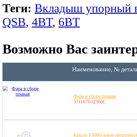
Теги:
Вкладыш упорный ве
QSB
,
4BT
,
6BT
Возможно Вас заинтер
Наименование, № детал
Фара в сборе правая
3711070-Q366C
Крыло F3000 левое (верхнее) 