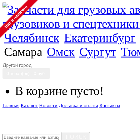
Челябинск
Екатеринбург
Самара
Омск
Сургут
Тю
Другой город
0 товар(ов) - 0 руб.
В корзине пусто!
Главная
Каталог
Новости
Доставка и оплата
Контакты
ПОИСК