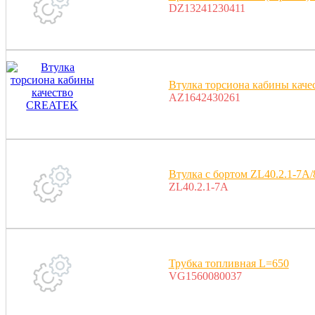
DZ13241230411
Втулка торсиона кабины кач
AZ1642430261
Втулка с бортом ZL40.2.1-7A
ZL40.2.1-7A
Трубка топливная L=650
VG1560080037