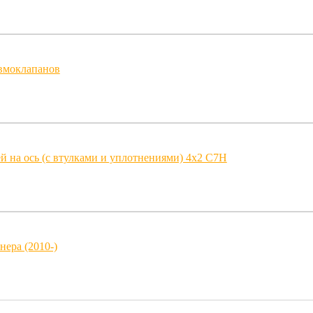
вмоклапанов
 на ось (с втулками и уплотнениями) 4x2 C7H
ера (2010-)