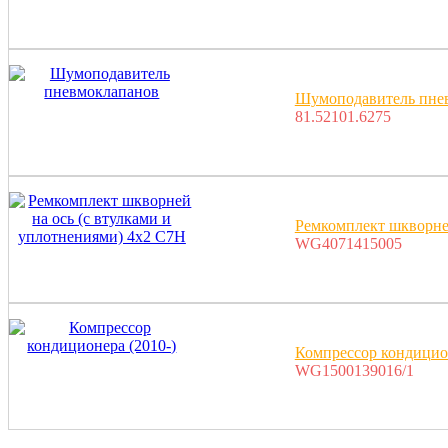
Шумоподавитель пне
81.52101.6275
Ремкомплект шкворней
WG4071415005
Компрессор кондицион
WG1500139016/1