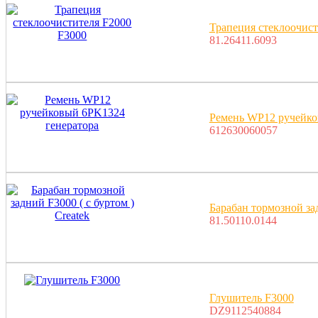
Трапеция стеклоочист
81.26411.6093
Ремень WP12 ручейко
612630060057
Барабан тормозной зад
81.50110.0144
Глушитель F3000
DZ9112540884