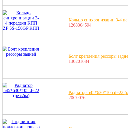
Кольцо синхронизации 3-4 п
1268304594
Болт крепления рессоры задн
130201084
Радиатор 545*630*105 d=22 (р
20C0076