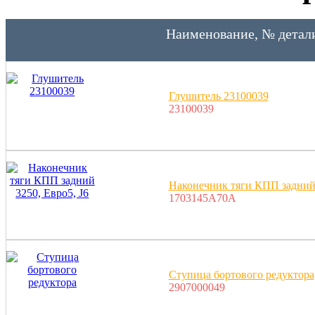
Наименование, № детал
Глушитель 23100039
23100039
Наконечник тяги КПП задний 
1703145A70A
Ступица бортового редуктора
2907000049