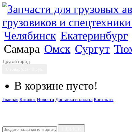
Челябинск
Екатеринбург
Самара
Омск
Сургут
Тю
Другой город
0 товар(ов) - 0 руб.
В корзине пусто!
Главная
Каталог
Новости
Доставка и оплата
Контакты
ПОИСК