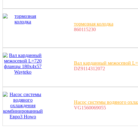
тормозная колодка
860115230
Вал карданный межосевой L=
DZ9114312072
Насос системы водяного охл
VG1560069055