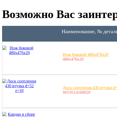
Возможно Вас заинтер
Наименование, № детал
Нож боковой 480х476х20
480х476х20
Диск сцепления 430 втулка d
WG9114160020