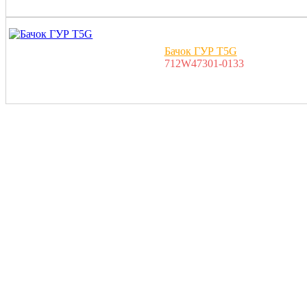
Бачок ГУР T5G
712W47301-0133