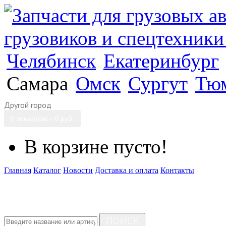
Челябинск
Екатеринбург
Самара
Омск
Сургут
Тю
Другой город
0 товар(ов) - 0 руб.
В корзине пусто!
Главная
Каталог
Новости
Доставка и оплата
Контакты
ПОИСК