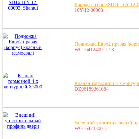
Кардан в сборе SD16 16Y-12-0
16Y-12-00003
Подножка Евро2 правая (корп
WG1641240011 / R
Клапан тормозной 4-х конту
DZ96189361084
Внешний уплотнительный пр
WG1642330013