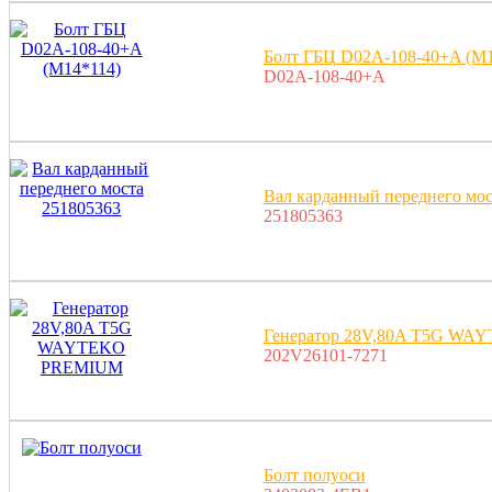
Болт ГБЦ D02A-108-40+A (M1
D02A-108-40+A
Вал карданный переднего мос
251805363
Генератор 28V,80A T5G W
202V26101-7271
Болт полуоси