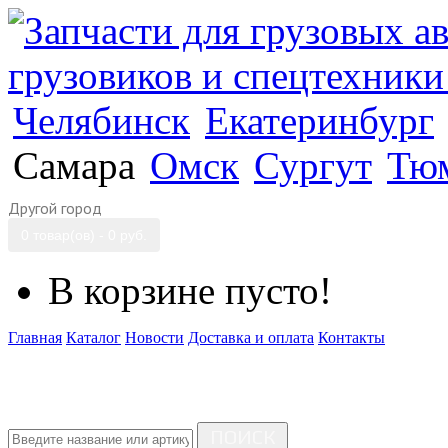
Челябинск
Екатеринбург
Самара
Омск
Сургут
Тю
Другой город
0 товар(ов) - 0 руб.
В корзине пусто!
Главная
Каталог
Новости
Доставка и оплата
Контакты
ПОИСК